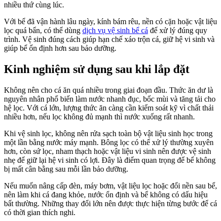
nhiều thứ cùng lúc.
Với bể đã vận hành lâu ngày, kính bám rêu, nền có cặn hoặc vật liệu
lọc quá bẩn, có thể dùng
dịch vụ vệ sinh bể cá
để xử lý đúng quy
trình. Vệ sinh đúng cách giúp hạn chế xáo trộn cá, giữ hệ vi sinh và
giúp bể ổn định hơn sau bảo dưỡng.
Kinh nghiệm sử dụng sau khi lắp đặt
Không nên cho cá ăn quá nhiều trong giai đoạn đầu. Thức ăn dư là
nguyên nhân phổ biến làm nước nhanh đục, bốc mùi và tăng tải cho
hệ lọc. Với cá lớn, lượng thức ăn càng cần kiểm soát kỹ vì chất thải
nhiều hơn, nếu lọc không đủ mạnh thì nước xuống rất nhanh.
Khi vệ sinh lọc, không nên rửa sạch toàn bộ vật liệu sinh học trong
một lần bằng nước máy mạnh. Bông lọc có thể xử lý thường xuyên
hơn, còn sứ lọc, nham thạch hoặc vật liệu vi sinh nên được vệ sinh
nhẹ để giữ lại hệ vi sinh có lợi. Đây là điểm quan trọng để bể không
bị mất cân bằng sau mỗi lần bảo dưỡng.
Nếu muốn nâng cấp đèn, máy bơm, vật liệu lọc hoặc đổi nền sau bể,
nên làm khi cá đang khỏe, nước ổn định và bể không có dấu hiệu
bất thường. Những thay đổi lớn nên được thực hiện từng bước để cá
có thời gian thích nghi.