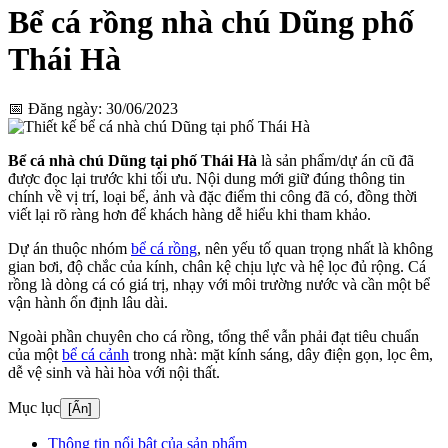
Bể cá rồng nhà chú Dũng phố
Thái Hà
📅 Đăng ngày: 30/06/2023
Bể cá nhà chú Dũng tại phố Thái Hà
là sản phẩm/dự án cũ đã
được đọc lại trước khi tối ưu. Nội dung mới giữ đúng thông tin
chính về vị trí, loại bể, ảnh và đặc điểm thi công đã có, đồng thời
viết lại rõ ràng hơn để khách hàng dễ hiểu khi tham khảo.
Dự án thuộc nhóm
bể cá rồng
, nên yếu tố quan trọng nhất là không
gian bơi, độ chắc của kính, chân kệ chịu lực và hệ lọc đủ rộng. Cá
rồng là dòng cá có giá trị, nhạy với môi trường nước và cần một bể
vận hành ổn định lâu dài.
Ngoài phần chuyên cho cá rồng, tổng thể vẫn phải đạt tiêu chuẩn
của một
bể cá cảnh
trong nhà: mặt kính sáng, dây điện gọn, lọc êm,
dễ vệ sinh và hài hòa với nội thất.
Mục lục
[Ẩn]
Thông tin nổi bật của sản phẩm