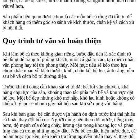
lọc yếu, cá dễ bị stress, nước nhanh xuống và người nuôi phải chăm
vất vả hơn.
Sản phẩm liên quan được chọn là các mẫu bể cá rồng đã tối ưu để
khách hàng có thêm góc so sánh về kích thước, chân kệ và cách xử
lý nội thất.
Quy trình tư vấn và hoàn thiện
Khi làm bể cá theo không gian riêng, bước đầu tiên là xác định rõ
bể dùng để trang trí phòng khách, nuôi cá giá trị cao, tạo điểm nhấn
văn phòng hay tối ưu phong thủy. Mỗi mục tiêu sẽ kéo theo lựa
chọn khác nhau về kích thước, kính, chân kệ, hệ lọc, ánh sáng, nền
sau bể và cách bố trí đường điện.
Trước khi thi công cần khảo sát vị trí đặt bể, lối vận chuyển, khả
năng chịu lực của sàn, khoảng thao tác phía trên bể và khu vực đặt
hệ lọc. Một bể đẹp nhưng khó mở nắp, khó lau kính hoặc không có
chỗ xử lý lọc sẽ nhanh gây bất tiện sau khi sử dụng vài tháng.
Sau khi bàn giao, bể cần được vận hành ổn định trước khi thả nhiều
cá hoặc thay đổi bố cục. Người dùng nên theo dõi nước, tiếng máy
bơm, độ mạnh của dòng chảy, lượng cặn trong khoang lọc và phản
ứng của cá trong những ngày đầu. Nếu bể có dấu hiệu nước đục, cá
bỏ ăn hoặc lọc kêu, nên kiểm tra từng nguyên nhân thay vì thay đổi