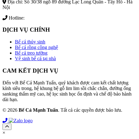
Địa chỉ: Số 30/38 ngõ 89 đường Lạc Long Quân - Tây Hồ - Hà
Nội
Hotline:
097 122 8368
DỊCH VỤ CHÍNH
Bể cá thủy sinh
Bể cá rồng công nghệ
Bể cá treo tường
Vệ sinh bể cá tại nhà
CAM KẾT DỊCH VỤ
Đến với Bể Cá Mạnh Tuấn, quý khách được cam kết chất lượng
kính siêu trong, hệ khung bệ gỗ lim lim sồi chắc chắn, đường ống
sanking thẩm mỹ cao, hệ lọc sinh học ổn định và chế độ bảo hành
dài hạn.
© 2026
Bể Cá Mạnh Tuấn
. Tất cả các quyền được bảo lưu.
×