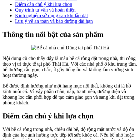
Điểm cần chú ý khi lựa chọn
Quy trình tư vấn và hoàn thiện
Kinh nghiệm sử dụng sau khi lắp đặt
Lưu ý về an toàn và bảo dưỡng dài hạn
Thông tin nổi bật của sản phẩm
Nội dung cũ cho thấy đây là mẫu bể cá rồng đặt trong nhà, thi công
theo vị trí thực tế tại phố Thái Hà. Với các nhà phố ở khu trung tâm,
bể thường cần gọn, chắc, ít gây tiếng ồn và không làm vướng sinh
hoạt thường ngày.
Bể được định hướng như một hạng mục nội thất, không chỉ là hồ
kính nuôi cá. Vì vậy phần chân, nắp, tranh nền, đường điện và
khoang lọc cần phối hợp để tạo cảm giác gọn và sang khi đặt trong
phòng khách.
Điểm cần chú ý khi lựa chọn
Với bể cá rồng trong nhà, chiều dài bể, độ rộng mặt nước và độ ổn
định của lọc ảnh hưởng trực tiếp tới sức khỏe cá. Nếu bể nhỏ hoặc