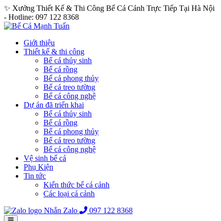
✨ Xưởng Thiết Kế & Thi Công Bể Cá Cảnh Trực Tiếp Tại Hà Nội
- Hotline: 097 122 8368
Giới thiệu
Thiết kế & thi công
Bể cá thủy sinh
Bể cá rồng
Bể cá phong thủy
Bể cá treo tường
Bể cá công nghệ
Dự án đã triển khai
Bể cá thủy sinh
Bể cá rồng
Bể cá phong thủy
Bể cá treo tường
Bể cá công nghệ
Vệ sinh bể cá
Phụ Kiện
Tin tức
Kiến thức bể cá cảnh
Các loại cá cảnh
Nhắn Zalo
097 122 8368