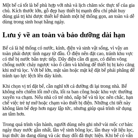
Một bể cá tốt là bể phù hợp với nhà và lịch chăm sóc thực tế của gia
chủ. Kích thước lớn, gỗ đẹp hay thiết bị mạnh đều chỉ phát huy
đúng giá trị khi được thiết kế thành một hệ thống gọn, an toàn và dễ
dùng trong sinh hoạt hằng ngày.
Lưu ý về an toàn và bảo dưỡng dài hạn
Bể cá là hệ thống có nước, kính, điện và sinh vật sống, vì vậy an
toàn phải được tính ngay từ đầu. Ổ điện nên đặt cao, tránh khu vực
có thể bị nước bắn trực tiếp. Dây điện cần đi gọn, có điểm võng
chống nước chảy ngược vào ổ cắm và không để thiết bị bị kéo căng
khi mở tủ lọc. Với bể lớn, mặt sàn hoặc mặt kệ đặt bể phải phẳng để
tránh tạo lực lệch lên đáy kính.
Khi chọn vị trí đặt bể, cần nghĩ tới cả đường đi lại trong nhà. Bể
không nên chiếm lối mở cửa, lối ra ban công hoặc khu vực thường
xuyên va chạm. Nếu nhà có trẻ nhỏ, nắp bể và tủ lọc nên chắc, hạn
chế việc trẻ tự mở hoặc chạm vào thiết bị điện. Những chi tiết này
không làm bể đẹp hơn ngay lập tức, nhưng giúp quá trình sử dụng
an tâm hơn.
Trong quá trình vận hành, người dùng nên ghi nhớ vài mốc cơ bản:
ngày thay nước gần nhất, lần vệ sinh bông lọc, lần thay vật liệu lọc,
loại thức ăn đang dùng và các thay đổi đã thực hiện. Khi bể có vấn