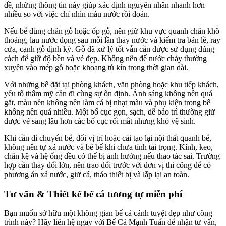
đề, những thông tin này giúp xác định nguyên nhân nhanh hơn
nhiều so với việc chỉ nhìn màu nước rồi đoán.
Nếu bể dùng chân gỗ hoặc ốp gỗ, nên giữ khu vực quanh chân khô
thoáng, lau nước đọng sau mỗi lần thay nước và kiểm tra bản lề, ray
cửa, cạnh gỗ định kỳ. Gỗ đã xử lý tốt vẫn cần được sử dụng đúng
cách để giữ độ bền và vẻ đẹp. Không nên để nước chảy thường
xuyên vào mép gỗ hoặc khoang tủ kín trong thời gian dài.
Với những bể đặt tại phòng khách, văn phòng hoặc khu tiếp khách,
yếu tố thẩm mỹ cần đi cùng sự ổn định. Ánh sáng không nên quá
gắt, màu nền không nên làm cá bị nhạt màu và phụ kiện trong bể
không nên quá nhiều. Một bố cục gọn, sạch, dễ bảo trì thường giữ
được vẻ sang lâu hơn các bố cục rối mắt nhưng khó vệ sinh.
Khi cần di chuyển bể, đổi vị trí hoặc cải tạo lại nội thất quanh bể,
không nên tự xả nước và bê bể khi chưa tính tải trọng. Kính, keo,
chân kệ và hệ ống đều có thể bị ảnh hưởng nếu thao tác sai. Trường
hợp cần thay đổi lớn, nên trao đổi trước với đơn vị thi công để có
phương án xả nước, giữ cá, tháo thiết bị và lắp lại an toàn.
Tư vấn & Thiết kế bể cá tương tự miễn phí
Bạn muốn sở hữu một không gian bể cá cảnh tuyệt đẹp như công
trình này? Hãy liên hệ ngay với Bể Cá Mạnh Tuấn để nhận tư vấn,